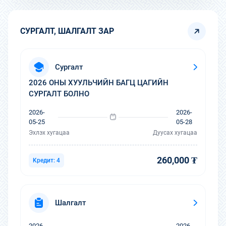
туршлагажсан ямар ч төрлийн хэрэг маргаан
дээр хөрвөж ажиллах чадвартай, хууль
хэрэглээний гарц гаргалгааг оновчтой олж, маш
СУРГАЛТ, ШАЛГАЛТ ЗАР
сайн судалдаг, одоогийн залуу өмгөөлөгч нартаа
дадлага туршлагаасаа сургах хэмжээнд
бэлтгэгдсэн гэж үздэг. Энэ мэтээр шавь болон гар
сэтгэл нийлэн хамтарч ажиллаж байсан
Сургалт
мэргэжил нэгтнүүдээсээ дурдаад байвал
2026 ОНЫ ХУУЛЬЧИЙН БАГЦ ЦАГИЙН
дуусашгүй ажээ.
СУРГАЛТ БОЛНО
2026-
2026-
05-25
05-28
Эхлэх хугацаа
Дуусах хугацаа
260,000 ₮
Kредит: 4
Шалгалт
2026-
2026-