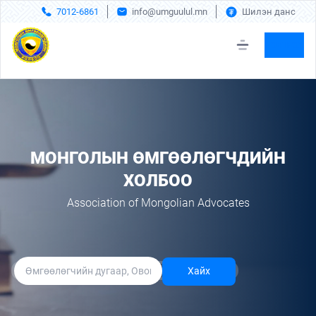
7012-6861
info@umguulul.mn
Шилэн данс
НЭВТРЭХ
МОНГОЛЫН ӨМГӨӨЛӨГЧДИЙН
ХОЛБОО
Association of Mongolian Advocates
Хайх