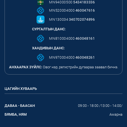
MN94000500
5434183336
MN520004000
460047616
MN130034
340702074896
СУРГАЛТЫН ДАНС:
MN810004000
460048161
ХАНДИВЫН ДАНС:
MN970004000
460048261
АНХААРАХ ЗҮЙЛС:
Овог нэр, регистрийн дугаараа заавал бичнэ.
ЦАГИЙН ХУВААРЬ
ДАВАА - БААСАН
09:00 - 18:00 /13:00 - 14:00/
БЯМБА, НЯМ
Амарна